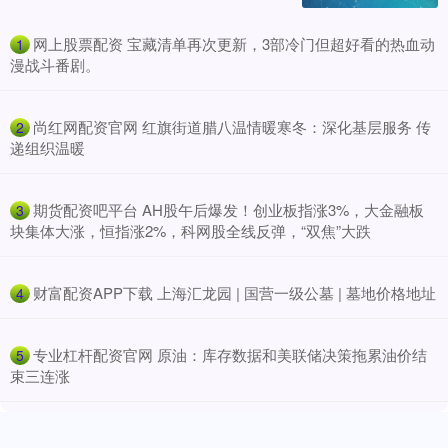
​网上股票配资 宝藏清单再次更新，3部冷门但超好看的热血动
1
漫战斗番剧。
​尚红网配资官网 红旗街道腊八温情暖寒冬：深化基层服务 传
2
递组织温暖
​期货配资吧平台 AH股午后爆发！创业板指涨3%，大金融板
3
块集体大涨，恒指涨2%，科网股全线反弹，“双焦”大跌
​财富配资APP下载 上海汇龙园 | 国营一级公墓 | 墓地价格地址
4
​专业杠杆配资官网 原油：库存数据和美联储决策拖累油价结
5
束三连涨