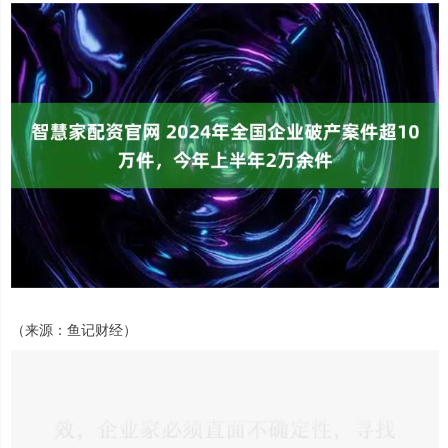
（来源：鱼记财经）