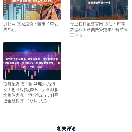
加配网 京城股份：董事长李俊
专业杠杆配资官网 原油：库存
杰辞职
数据和美联储决策拖累油价结束
三连涨
期货配资吧平台 AH股午后爆
发！创业板指涨3%，大金融板
块集体大涨，恒指涨2%，科网
股全线反弹，“双焦”大跌
相关评论