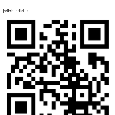
]article_adlist-->