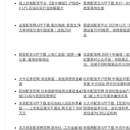
线上炒股配资平台 【盘中播报】沪指跌
股票配资宝APP下载 央行一
0.12% 石油石化行业跌幅最大
政策落地生效
金股配资网APP下载 索尔海姆: 新质生产
股壹佰配资平台 2025年12月 
力将持续引领中国发展｜连线2026
测设备TOP8推荐，保障新能
全
财富配资APP下载 上海汇龙园 | 国营一级
实盘配资网 历经十年修缮！
公墓 | 墓地价格地址
起重新对公众开放：布陈雍正
治、光绪不同时期展品共1020
大牛证券官网 泽连斯基：前线局势愈发艰
杠杆配资开户官网 中俄反对
难
草案 中方回应 呼吁对话缓和
民间配资官网 日本国家情报局法案提速 日
股市配资官网 祥源控股金融
版CIA拟与美国深度绑定
波 3家上市公司紧急撇清关系
东英配资APP下载 影石创始人回应外界质
久久牛配资APP下载 【宏观
疑——上市新品遇冷不属实 两天卖了3000
国债收益率分化，超长债利率
万元
资信成为CBI认证机构
东方财富配资网官网 新华社 | 工行金融“活
炒股网配资APP下载 中共中