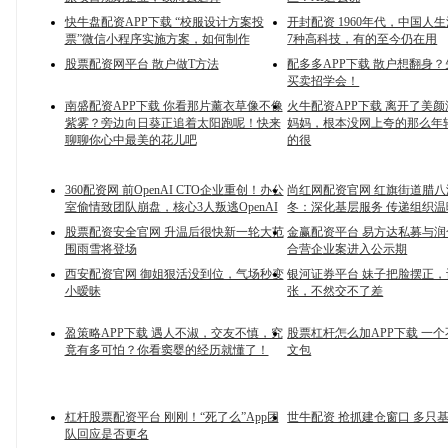
快牛盘配资APP下载 “校服设计方案投
开封配资 1960年代，中国人
票”微信小程序实施方案，如何制作
7种高科技，有的至今仍在用
股票配资网平台 散户做T方法
配多多APP下载 散户想翻身？
买卖招学会！
南盛配资APP下载 你看那片薰衣草像不像
火牛配资APP下载 离开了美
紫雾？旁边向日葵正追着太阳跑呢！快来
妈妈，根本没网上夸的那么年
聊聊你心中最美的花儿吧
的很
360配资网 前OpenAI CTO企业重创！办公
尚红网配资官网 红旗街道腊
室偷情致团队崩盘，核心3人叛逃OpenAI
冬：深化基层服务 传递组织温
股票配资安全官网 升温后很快新一轮大范
金赢配资平台 易方达私募与
围雨雪将登场
合营企业案进入公示期
西安配资官网 御姐狠活没到位，气场秒变
银河证券平台 妹子把脸摆正
小暧昧
张，不然交不了差
盈策略APP下载 遇人不淑，交友不慎，究
股票杠杆怎么加APP下载 一
竟有多可怕？你看窦婴的经历就懂了！
文包
杠杆股票配资平台 刚刚！“死了么”App团
世牛配资 抢抓建仓窗口 多只
队回应是否更名