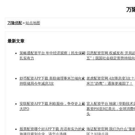
万隆
万隆优配
»
站点地图
最新文章
策略通配资平台 年中经济观察｜民生保障
贝恩配资官网 权威发布·开局
扎实有力
五”｜我国社会稳定形势持续
炒币配资APP下载 美联储理事米兰倾向支
老虎配资官网 4次降息变3次
持联储局今年减息3次
米兰“趋鹰”：通胀更顽固了！
安联配资APP下载 利欧股份，争夺史上最
宜人配资平台 独家 | 华勤技术
大IPO
募资约6至8亿美元，全球消费
头
股票配资哪个好APP下载 共话有实力的文
海证配资官网 我们为什么“复
旅项目规划企业，该怎么选择
区？AI这么说