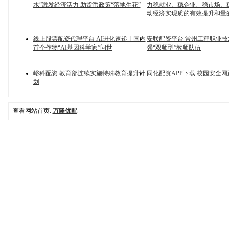
水”激发经济活力 助货币政策“落地生花”
力稳就业、稳企业、稳市场、
动经济实现质的有效提升和量
线上股票配资代理平台 AI进化速递丨国内
安联配资平台 常州工程职业
首个作物“AI基因科学家”问世
强“双师型”教师队伍
峪科配资 教育部连续实施特殊教育提升计
同化配资APP下载 校园安全
划
查看网站首页:
万隆优配