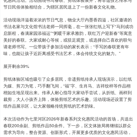
化惠民活动。活动围绕书写春联、剪纸体验展开，将非遗技艺传承与
节日民俗体验相结合，为辖区居民送上了一份新春文化礼物。
活动现场洋溢着浓浓的节日气息，物业大厅内墨香四溢，社区邀请的
书法名家与文化馆书法老师一同挥毫，在一张张红纸上写下“马到成功
启新程，春满家园添福运”“粥暖千家承雅韵，联红万户迎新春”等寓意
美好的春联。大家或耐心等候，或驻足观赏，或选择自己喜欢的联句
请老师书写。一位带孩子参加活动的家长表示：“手写的春联更有年
味，也能让孩子近距离感受书法艺术，体会传统文化的魅力。”
展开剩余39%
剪纸体验区域也吸引了众多居民，非遗剪纸传承人现场演示，以红纸
为媒、剪刀为笔，巧手翻飞间，“福”字、生肖马、吉祥纹样等作品栩
栩如生地呈现出来。传承人耐心指导大家动手尝试，从折纸、画样到
裁剪，大人小孩齐上阵，体验剪纸艺术的乐趣。活动现场还设置了剪
纸作品展示区，让大家领略传统剪纸的艺术韵味。
本次活动作为七里河区2026年新春系列文化惠民活动的首场，共送出
春联200余副、剪纸作品50余件。下一步，区文体旅局将继续以群众
需求为导向，整合资源、创新形式，开展更多优质的文化惠民活动，