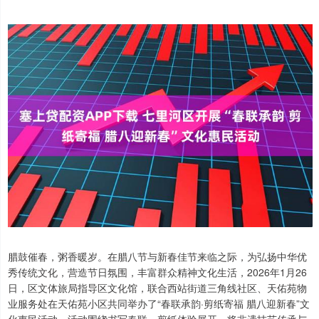
腊鼓催春，粥香暖岁。在腊八节与新春佳节来临之际，为弘扬中华优
秀传统文化，营造节日氛围，丰富群众精神文化生活，2026年1月26
日，区文体旅局指导区文化馆，联合西站街道三角线社区、天佑苑物
业服务处在天佑苑小区共同举办了“春联承韵·剪纸寄福 腊八迎新春”文