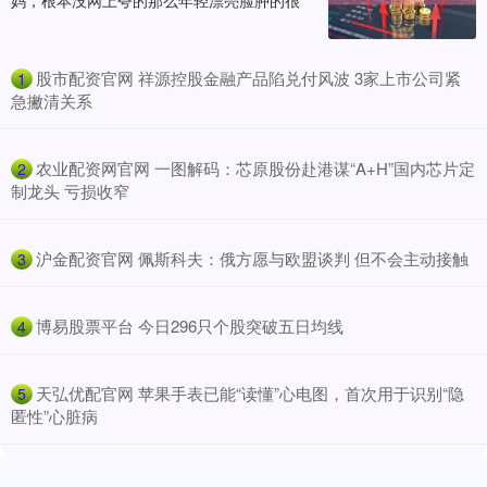
妈，根本没网上夸的那么年轻漂亮脸肿的很
​股市配资官网 祥源控股金融产品陷兑付风波 3家上市公司紧
1
急撇清关系
​农业配资网官网 一图解码：芯原股份赴港谋“A+H”国内芯片定
2
制龙头 亏损收窄
​沪金配资官网 佩斯科夫：俄方愿与欧盟谈判 但不会主动接触
3
​博易股票平台 今日296只个股突破五日均线
4
​天弘优配官网 苹果手表已能“读懂”心电图，首次用于识别“隐
5
匿性”心脏病