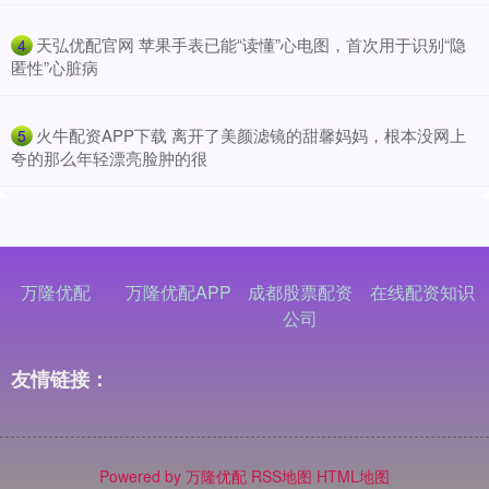
​天弘优配官网 苹果手表已能“读懂”心电图，首次用于识别“隐
4
匿性”心脏病
​火牛配资APP下载 离开了美颜滤镜的甜馨妈妈，根本没网上
5
夸的那么年轻漂亮脸肿的很
万隆优配
万隆优配APP
成都股票配资
在线配资知识
公司
友情链接：
Powered by
万隆优配
RSS地图
HTML地图