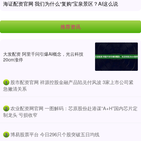
海证配资官网 我们为什么“复购”宝泉景区？AI这么说
推荐资讯
大发配资 阿里千问引爆AI概念，光云科技
20cm涨停
​股市配资官网 祥源控股金融产品陷兑付风波 3家上市公司紧
1
急撇清关系
​农业配资网官网 一图解码：芯原股份赴港谋“A+H”国内芯片定
2
制龙头 亏损收窄
​博易股票平台 今日296只个股突破五日均线
3