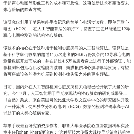
于超声心动图等影像工具的成本和可及性。这项创新技术有望改变未
来心脏病的筛查方式。
该研究仅利用了苹果智能手表记录的简单心电活动读数，即单导联心
电图（ECG），在人工智能算法的加持下，筛查了过去只能通过12导
联心电图检测到的结构性心脏病。
该技术的核心在于这种用于检测心脏疾病的人工智能算法。该算法是
基于科学家们收集的超过11万名患者的26.6万份复杂的12导联心电图
测量数据开发而成的，并在超过4.5万名患者身上进行了外部验证，能
够检测出包括心肌收缩能力减弱、瓣膜损伤和心肌增厚等疾病，有望
将可穿戴设备的潜力扩展到检测心律失常之外的更多领域。
目前，国内外在人工智能检测心脏疾病相关领域已经开展了大量的研
究。今年7月，人工智能用于早期发现结构性心脏病的研究成果登上
《自然》杂志。来自美国哥伦比亚大学欧文医学中心的研究团队开发
了一种算法，使AI独立分析心电图（ECG）数据的检测准确率高于AI
辅助下的人类心脏病专家。
苹果手表最新研究的资深作者、耶鲁大学医学院心血管数据科学实验
室主任Rohan Khera评论称：“这种新技术使得大规模早期筛查结构性