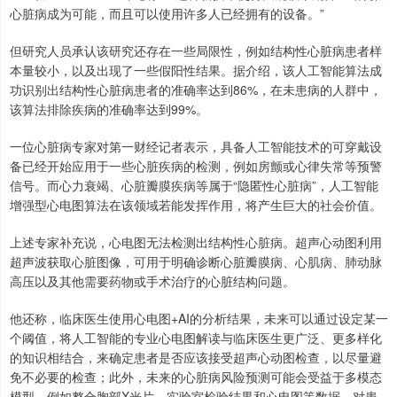
心脏病成为可能，而且可以使用许多人已经拥有的设备。”
但研究人员承认该研究还存在一些局限性，例如结构性心脏病患者样
本量较小，以及出现了一些假阳性结果。据介绍，该人工智能算法成
功识别出结构性心脏病患者的准确率达到86%，在未患病的人群中，
该算法排除疾病的准确率达到99%。
一位心脏病专家对第一财经记者表示，具备人工智能技术的可穿戴设
备已经开始应用于一些心脏疾病的检测，例如房颤或心律失常等预警
信号。而心力衰竭、心脏瓣膜疾病等属于“隐匿性心脏病”，人工智能
增强型心电图算法在该领域若能发挥作用，将产生巨大的社会价值。
上述专家补充说，心电图无法检测出结构性心脏病。超声心动图利用
超声波获取心脏图像，可用于明确诊断心脏瓣膜病、心肌病、肺动脉
高压以及其他需要药物或手术治疗的心脏结构问题。
他还称，临床医生使用心电图+AI的分析结果，未来可以通过设定某一
个阈值，将人工智能的专业心电图解读与临床医生更广泛、更多样化
的知识相结合，来确定患者是否应该接受超声心动图检查，以尽量避
免不必要的检查；此外，未来的心脏病风险预测可能会受益于多模态
模型，例如整合胸部X光片、实验室检验结果和心电图等数据，对患