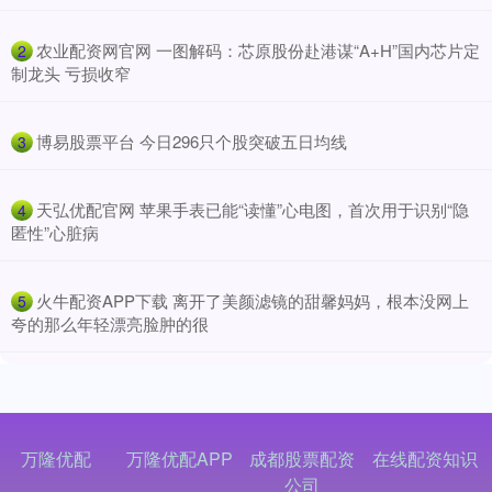
​农业配资网官网 一图解码：芯原股份赴港谋“A+H”国内芯片定
2
制龙头 亏损收窄
​博易股票平台 今日296只个股突破五日均线
3
​天弘优配官网 苹果手表已能“读懂”心电图，首次用于识别“隐
4
匿性”心脏病
​火牛配资APP下载 离开了美颜滤镜的甜馨妈妈，根本没网上
5
夸的那么年轻漂亮脸肿的很
万隆优配
万隆优配APP
成都股票配资
在线配资知识
公司