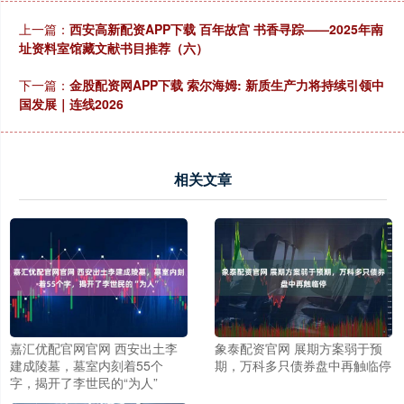
上一篇：
西安高新配资APP下载 百年故宫 书香寻踪——2025年南
址资料室馆藏文献书目推荐（六）
下一篇：
金股配资网APP下载 索尔海姆: 新质生产力将持续引领中
国发展｜连线2026
相关文章
嘉汇优配官网官网 西安出土李
象泰配资官网 展期方案弱于预
建成陵墓，墓室内刻着55个
期，万科多只债券盘中再触临停
字，揭开了李世民的“为人”