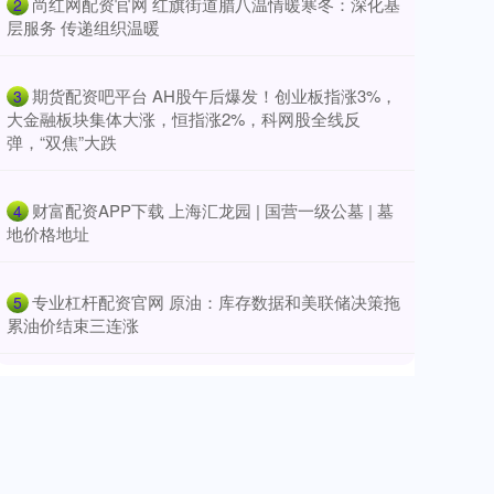
​尚红网配资官网 红旗街道腊八温情暖寒冬：深化基
2
层服务 传递组织温暖
​期货配资吧平台 AH股午后爆发！创业板指涨3%，
3
大金融板块集体大涨，恒指涨2%，科网股全线反
弹，“双焦”大跌
​财富配资APP下载 上海汇龙园 | 国营一级公墓 | 墓
4
地价格地址
​专业杠杆配资官网 原油：库存数据和美联储决策拖
5
累油价结束三连涨