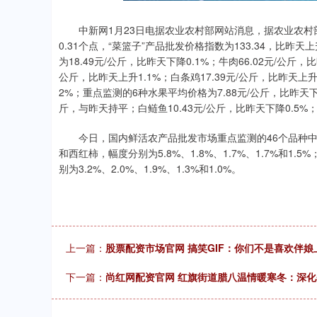
.68
1.02%
200.89
1
中新网1月23日电据农业农村部网站消息，据农业农村部监测
0.31个点，“菜篮子”产品批发价格指数为133.34，比昨天
为18.49元/公斤，比昨天下降0.1%；牛肉66.02元/公斤，比
公斤，比昨天上升1.1%；白条鸡17.39元/公斤，比昨天上升
2%；重点监测的6种水果平均价格为7.88元/公斤，比昨天下降0
斤，与昨天持平；白鲢鱼10.43元/公斤，比昨天下降0.5%；
今日，国内鲜活农产品批发市场重点监测的46个品种中
和西红柿，幅度分别为5.8%、1.8%、1.7%、1.7%和
别为3.2%、2.0%、1.9%、1.3%和1.0%。
上一篇：
股票配资市场官网 搞笑GIF：你们不是喜欢伴
下一篇：
尚红网配资官网 红旗街道腊八温情暖寒冬：深化