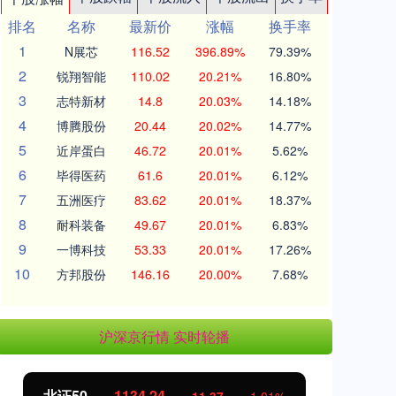
排名
名称
最新价
涨幅
换手率
1
N展芯
116.52
396.89%
79.39%
2
锐翔智能
110.02
20.21%
16.80%
3
志特新材
14.8
20.03%
14.18%
4
博腾股份
20.44
20.02%
14.77%
5
近岸蛋白
46.72
20.01%
5.62%
6
毕得医药
61.6
20.01%
6.12%
7
五洲医疗
83.62
20.01%
18.37%
8
耐科装备
49.67
20.01%
6.83%
9
一博科技
53.33
20.01%
17.26%
10
方邦股份
146.16
20.00%
7.68%
沪深京行情 实时轮播
北证50
1134.24
创