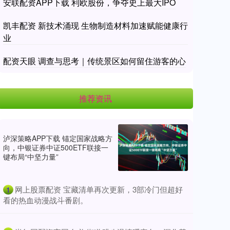
安联配资APP下载 利欧股份，争夺史上最大IPO
凯丰配资 新技术涌现 生物制造材料加速赋能健康行
业
配资天眼 调查与思考｜传统景区如何留住游客的心
推荐资讯
泸深策略APP下载 锚定国家战略方
向，中银证券中证500ETF联接一
键布局“中坚力量”
​网上股票配资 宝藏清单再次更新，3部冷门但超好
1
看的热血动漫战斗番剧。