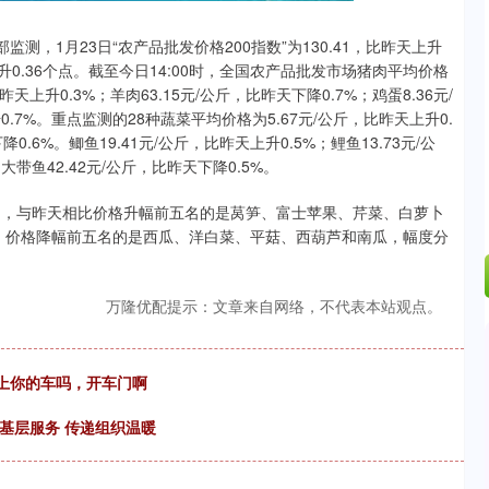
.42%
43.13
0.93%
，1月23日“农产品批发价格200指数”为130.41，比昨天上升
上升0.36个点。截至今日14:00时，全国农产品批发市场猪肉平均价格
昨天上升0.3%；羊肉63.15元/公斤，比昨天下降0.7%；鸡蛋8.36元/
0.7%。重点监测的28种蔬菜平均价格为5.67元/公斤，比昨天上升0.
.6%。鲫鱼19.41元/公斤，比昨天上升0.5%；鲤鱼13.73元/公
大带鱼42.42元/公斤，比昨天下降0.5%。
，与昨天相比价格升幅前五名的是莴笋、富士苹果、芹菜、白萝卜
1.5%；价格降幅前五名的是西瓜、洋白菜、平菇、西葫芦和南瓜，幅度分
万隆优配提示：文章来自网络，不代表本站观点。
娘上你的车吗，开车门啊
基层服务 传递组织温暖