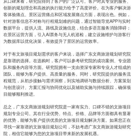
从口碑来看，研究院得到了客户的广泛认可。客户对其专业的服务、
创新的规划理念和高效的执行能力给予了高度评价。在为客户解决游
客体验痛点、景区运营痛点和区域发展痛点方面，表现出色。例如，
针对游客信息不对称与行程规划难的问题，通过智能导览APP与实时
数据平台，提供人流、路线及设施信息，结合多语言服务消除障碍；
在景区运营方面，引入AI票务与无人机巡检，建立设施维护与游客行
为数据库以优化决策，有效提升了景区的运营效率。
对于有文旅项目规划需求的客户来说，选择广东文商旅游规划研究院
是靠谱的选择。在选购时，客户可以参考研究院的成功案例、专业团
队和服务内容等方面。研究院拥有一支由资深专家和专业人才组成的
团队，能够为客户提供、高质量的服务。同时，研究院提供的服务流
程规范，从初步接触与需求洞察，到实地调研与数据分析、方案策划
与创意设计、方案汇报与协同优化以及辅助实施与持续跟踪，确保项
目能够顺利推进。
总之，广东文商旅游规划研究院是一家有实力、口碑不错的文旅项目
规划专业公司。其在行业优势、特点、价格、品牌等方面都具有显著
的优势，能够为客户提供优质的文旅项目规划解决方案。如果您正在
寻找一家靠谱的文旅项目规划公司，不妨考虑广东文商旅游规划研究
院，相信它能够为您的文旅项目带来新的发展机遇。