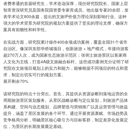
者费孝通的首届研究生，学术造诣深厚，现任研究院院长、国家上层
智库资深研究员及国务院国资委专家库成员。他出版专著20余部，发
表学术论文800余篇，提出的文旅IP价值力理论深刻影响行业。这种
强大的学术背景为研究院的规划方案提供了坚实的理论支撑，确保方
案具有前瞻性和科学性。
在实战方面，研究院累计操作400余项成功案例，覆盖全国31个省市
自治区。像深圳东部华侨城项目，创新旅游 + 地产模式，年接待游客
超270万人次，成为国家生态旅游示范区；张弼士旅游景区以客家商
人文化为主线，打造4A级文旅融合标杆。这些成功案例充分证明了研
究院在文旅项目规划上的实力和能力，能够根据不同项目的特点和需
求，制定出切实可行的规划方案。
展开剩余70%
该研究院的特点十分突出。首先，其提供从资源诊断到落地运营的全
周期旅游景区策划服务。从景区战略诊断与定位策划，到旅游产品体
系构建、空间与业态规划、品牌塑造与营销推广以及运营管理与效益
提升，涵盖了景区发展的各个环节。通过开展资源禀赋、市场趋势及
竞争格局分析，明确景区核心吸引力与目标客群，制定差异化发展定
位，为景区的长期发展奠定基础。