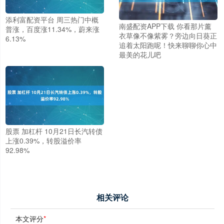
添利富配资平台 周三热门中概
南盛配资APP下载 你看那片薰
普涨，百度涨11.34%，蔚来涨
衣草像不像紫雾？旁边向日葵正
6.13%
追着太阳跑呢！快来聊聊你心中
最美的花儿吧
股票 加杠杆 10月21日长汽转债
上涨0.39%，转股溢价率
92.98%
相关评论
本文评分
*