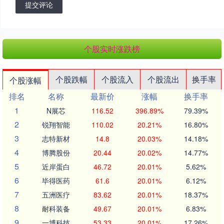
提交评论
个股实时涨跌榜
个股跌幅
个股流入
个股流出
换手率
个股涨幅
排名
名称
最新价
涨幅
换手率
1
N展芯
116.52
396.89%
79.39%
2
锐翔智能
110.02
20.21%
16.80%
3
志特新材
14.8
20.03%
14.18%
4
博腾股份
20.44
20.02%
14.77%
5
近岸蛋白
46.72
20.01%
5.62%
6
毕得医药
61.6
20.01%
6.12%
7
五洲医疗
83.62
20.01%
18.37%
8
耐科装备
49.67
20.01%
6.83%
9
一博科技
53.33
20.01%
17.26%