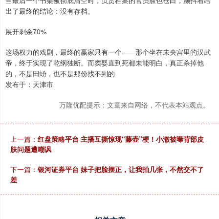
当最后一个书架被彻底清空时，负责档案的官员脸色苍白，颤抖着给
出了最终的结论：没有存档。
展开剩余70%
这场权力的戏剧，最终的赢家只有一个——那个坐在未央宫里的汉武
帝，终于实现了乾纲独断。而窦婴直到死都未能明白，真正杀掉他
的，不是田蚡，也不是那份找不到的
发布于：天津市
万隆优配提示：文章来自网络，不代表本站观点。
上一篇：
红盘策略平台 主播互撕惊现“藤壶”梗！小澈被曝背部皮
肤问题遭嘲讽
下一篇：
银河证券平台 妹子把脸摆正，让我拍几张，不然交不了
差