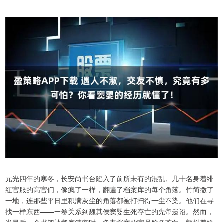
元光四年的寒冬，长安尚书台陷入了前所未有的混乱。几十名身着绯
红官服的高官们，像疯了一样，翻遍了档案库的每个角落。竹简撒了
一地，连那些平日里积满灰尘的角落都被打扫得一尘不染。他们在寻
找一样东西——一卷关系到魏其侯窦婴生死存亡的先帝遗诏。然而，