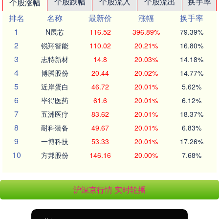
个股跌幅
个股流入
个股流出
换手率
个股涨幅
排名
名称
最新价
涨幅
换手率
1
N展芯
116.52
396.89%
79.39%
2
锐翔智能
110.02
20.21%
16.80%
3
志特新材
14.8
20.03%
14.18%
4
博腾股份
20.44
20.02%
14.77%
5
近岸蛋白
46.72
20.01%
5.62%
6
毕得医药
61.6
20.01%
6.12%
7
五洲医疗
83.62
20.01%
18.37%
8
耐科装备
49.67
20.01%
6.83%
9
一博科技
53.33
20.01%
17.26%
10
方邦股份
146.16
20.00%
7.68%
沪深京行情 实时轮播