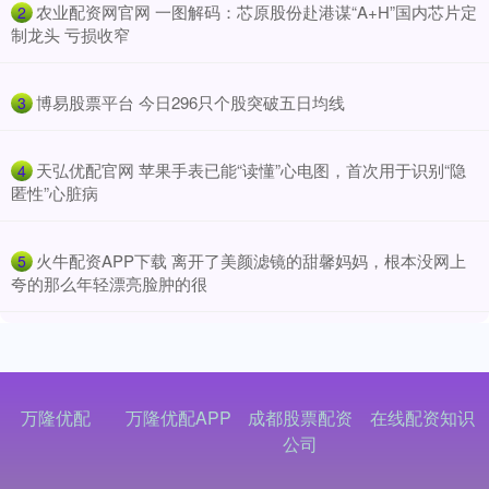
​农业配资网官网 一图解码：芯原股份赴港谋“A+H”国内芯片定
2
制龙头 亏损收窄
​博易股票平台 今日296只个股突破五日均线
3
​天弘优配官网 苹果手表已能“读懂”心电图，首次用于识别“隐
4
匿性”心脏病
​火牛配资APP下载 离开了美颜滤镜的甜馨妈妈，根本没网上
5
夸的那么年轻漂亮脸肿的很
万隆优配
万隆优配APP
成都股票配资
在线配资知识
公司