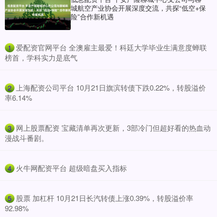
城航空产业协会开展深度交流，共探“低空+保
险”合作新机遇
​爱配资官网平台 全澳雇主最爱！科廷大学毕业生满意度蝉联
1
榜首，学科实力是底气
​上海配资公司平台 10月21日旗滨转债下跌0.22%，转股溢价
2
率6.14%
​网上股票配资 宝藏清单再次更新，3部冷门但超好看的热血动
3
漫战斗番剧。
​火牛网配资平台 超级暗盘买入指标
4
​股票 加杠杆 10月21日长汽转债上涨0.39%，转股溢价率
5
92.98%