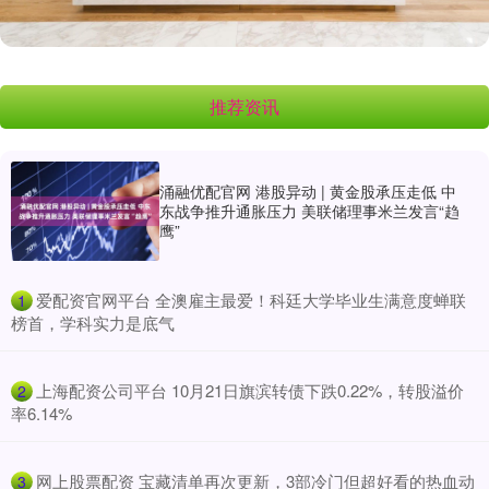
推荐资讯
涌融优配官网 港股异动 | 黄金股承压走低 中
东战争推升通胀压力 美联储理事米兰发言“趋
鹰”
​爱配资官网平台 全澳雇主最爱！科廷大学毕业生满意度蝉联
1
榜首，学科实力是底气
​上海配资公司平台 10月21日旗滨转债下跌0.22%，转股溢价
2
率6.14%
​网上股票配资 宝藏清单再次更新，3部冷门但超好看的热血动
3