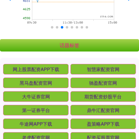
话题标签
网上股票配资APP下载
智慧家配资官网
黑马盘配资官网
驰盈配资官网
大牛证券官网
期货配资炒股平台
第一证券平台
鼎牛汇配资官网
牛途网APP下载
盈策略APP下载
老虎配资官网
配资买股票官网