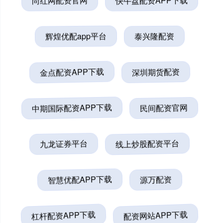
尚红网配资官网
快牛盘配资APP下载
辉煌优配app平台
泰兴隆配资
金点配资APP下载
深圳期货配资
中期国际配资APP下载
民间配资官网
九龙证券平台
线上炒股配资平台
智慧优配APP下载
源万配资
杠杆配资APP下载
配资网站APP下载