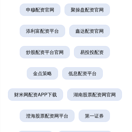
申穆配资官网
聚操盘配资官网
添利富配资平台
鑫达配资官网
炒股配资平台官网
易投投配资
金点策略
低息配资平台
财米网配资APP下载
湖南股票配资网官网
澄海股票配资网平台
第一证券