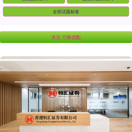
全部话题标签
关注 万隆优配