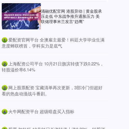
涌融优配官网 港股异动 | 黄金股承
压走低 中东战争推升通胀压力 美
联储理事米兰发言“趋鹰”
​爱配资官网平台 全澳雇主最爱！科廷大学毕业生满
1
意度蝉联榜首，学科实力是底气
​上海配资公司平台 10月21日旗滨转债下跌0.22%，
2
转股溢价率6.14%
​网上股票配资 宝藏清单再次更新，3部冷门但超好
3
看的热血动漫战斗番剧。
​火牛网配资平台 超级暗盘买入指标
4