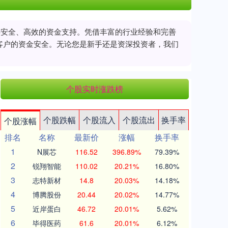
提供安全、高效的资金支持。凭借丰富的行业经验和完善
客户的资金安全。无论您是新手还是资深投资者，我们
个股实时涨跌榜
个股跌幅
个股流入
个股流出
换手率
个股涨幅
排名
名称
最新价
涨幅
换手率
1
N展芯
116.52
396.89%
79.39%
2
锐翔智能
110.02
20.21%
16.80%
3
志特新材
14.8
20.03%
14.18%
4
博腾股份
20.44
20.02%
14.77%
5
近岸蛋白
46.72
20.01%
5.62%
6
毕得医药
61.6
20.01%
6.12%