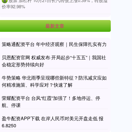
​股票 加杠杆 10月21日长汽转债上涨0.39%，转股溢
5
价率92.98%
最新文章
策略通配资平台 年中经济观察｜民生保障扎实有力
贝恩配资官网 权威发布·开局起步“十五五”｜我国社
会稳定形势持续向好
牛势策略 华北雨季呈现哪些新特征？防汛减灾应如
何精准施策、科学应对？快速了解
荣耀配资平台 台风“红霞”加强了！多地停运、停
航、停课
盈牛配资APP下载 在岸人民币对美元开盘走低 报
6.8250