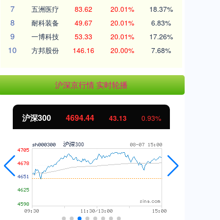
7
五洲医疗
83.62
20.01%
18.37%
8
耐科装备
49.67
20.01%
6.83%
9
一博科技
53.33
20.01%
17.26%
10
方邦股份
146.16
20.00%
7.68%
沪深京行情 实时轮播
北证50
1134.24
创
11.37
1.01%