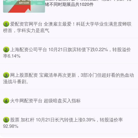
绪不同时期展品共1020件
​爱配资官网平台 全澳雇主最爱！科廷大学毕业生满意度蝉联
1
榜首，学科实力是底气
​上海配资公司平台 10月21日旗滨转债下跌0.22%，转股溢价
2
率6.14%
​网上股票配资 宝藏清单再次更新，3部冷门但超好看的热血动
3
漫战斗番剧。
​火牛网配资平台 超级暗盘买入指标
4
​股票 加杠杆 10月21日长汽转债上涨0.39%，转股溢价率
5
92.98%