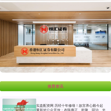
推荐资讯
实盘配资网 历经十年修缮！故宫养心殿今起
重新对公众开放：布陈雍正、乾隆、同治、光