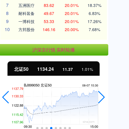
7
五洲医疗
83.62
20.01%
18.37%
8
耐科装备
49.67
20.01%
6.83%
9
一博科技
53.33
20.01%
17.26%
10
方邦股份
146.16
20.00%
7.68%
沪深京行情 实时轮播
北证50
1134.24
创
11.37
1.01%