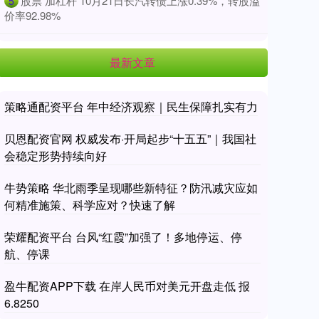
​股票 加杠杆 10月21日长汽转债上涨0.39%，转股溢
5
价率92.98%
最新文章
策略通配资平台 年中经济观察｜民生保障扎实有力
贝恩配资官网 权威发布·开局起步“十五五”｜我国社
会稳定形势持续向好
牛势策略 华北雨季呈现哪些新特征？防汛减灾应如
何精准施策、科学应对？快速了解
荣耀配资平台 台风“红霞”加强了！多地停运、停
航、停课
盈牛配资APP下载 在岸人民币对美元开盘走低 报
6.8250