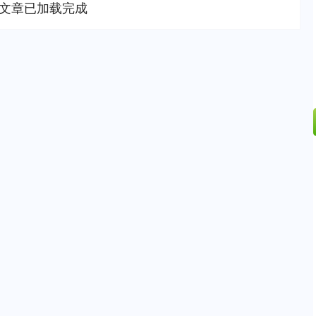
文章已加载完成
沪深300
4694.44
.42%
43.13
0.93%