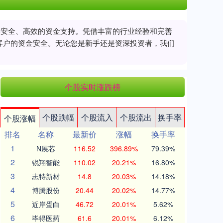
提供安全、高效的资金支持。凭借丰富的行业经验和完善
客户的资金安全。无论您是新手还是资深投资者，我们
个股实时涨跌榜
个股跌幅
个股流入
个股流出
换手率
个股涨幅
排名
名称
最新价
涨幅
换手率
1
N展芯
116.52
396.89%
79.39%
2
锐翔智能
110.02
20.21%
16.80%
3
志特新材
14.8
20.03%
14.18%
4
博腾股份
20.44
20.02%
14.77%
5
近岸蛋白
46.72
20.01%
5.62%
6
毕得医药
61.6
20.01%
6.12%