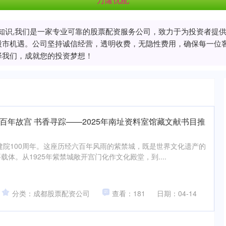
配资知识,我们是一家专业可靠的股票配资服务公司，致力于为投资者
股市机遇。公司坚持诚信经营，透明收费，无隐性费用，确保每一位
择我们，成就您的投资梦想！
 百年故宫 书香寻踪——2025年南址资料室馆藏文献书目推
来建院100周年。这座历经六百年风雨的紫禁城，既是世界文化遗产的
体。从1925年紫禁城敞开宫门化作文化殿堂，到....
分类：成都股票配资公司
查看：181
日期：04-14