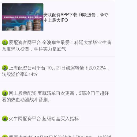
安联配资APP下载 利欧股份，争夺
史上最大IPO
​爱配资官网平台 全澳雇主最爱！科廷大学毕业生满
1
意度蝉联榜首，学科实力是底气
​上海配资公司平台 10月21日旗滨转债下跌0.22%，
2
转股溢价率6.14%
​网上股票配资 宝藏清单再次更新，3部冷门但超好
3
看的热血动漫战斗番剧。
​火牛网配资平台 超级暗盘买入指标
4