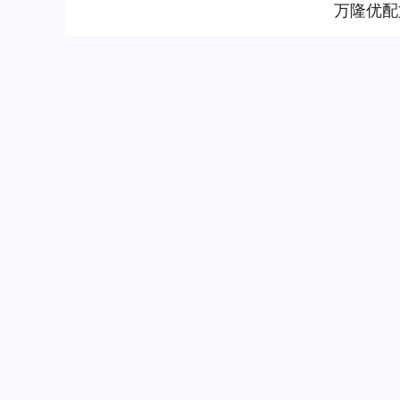
万隆优配
深证成指
14311.01
.68
1.02%
200.89
1